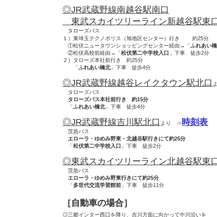
◎JR武蔵野線南越谷駅南口
東武スカイツリーライン新越谷駅東
タローズバス
１）東埼玉テクノポリス（旭地区センター）行き
約25分
①松伏ニュータウンショッピングセンター経由→「
ふれあい橋
②松伏高校前経由→「
松伏第二中学校入口
」下車 徒歩2分
２）タローズ本社前行き 約25分
「
ふれあい橋北
」下車 徒歩4分
◎JR武蔵野線越谷レイクタウン駅北口
タローズバス
タローズバス本社前行き 約15分
「
ふれあい橋北
」下車 徒歩4分
◎JR武蔵野線吉川駅北口
時刻表
より ⇒
茨急バス
エローラ・ゆめみ野東・北越谷駅行きにて約25分
「
松伏第二中学校入口
」下車 徒歩2分
◎東武スカイツリーライン北越谷駅東
茨急バス
エローラ・ゆめみ野東行きにて約25分
「
多世代交流学習館前
」下車 徒歩11分
［自動車の場合］
◎三郷インター西口を降り、吉川方面に向かって中川沿いを