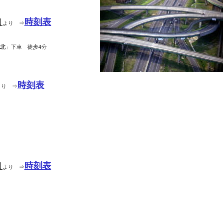
口
時刻表
より ⇒
北
」下車 徒歩4分
時刻表
より ⇒
口
時刻表
より ⇒